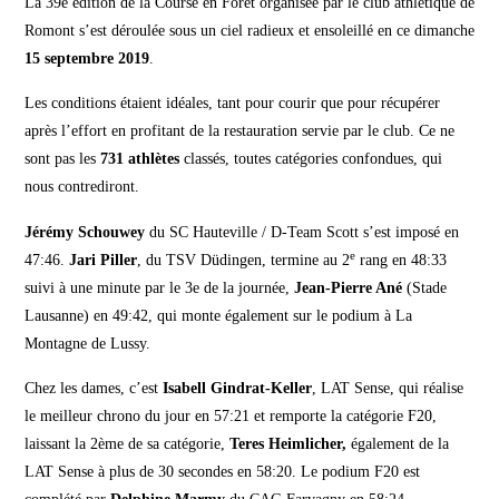
La 39e édition de la Course en Forêt organisée par le club athlétique de
Romont s’est déroulée sous un ciel radieux et ensoleillé en ce dimanche
15 septembre 2019
.
Les conditions étaient idéales, tant pour courir que pour récupérer
après l’effort en profitant de la restauration servie par le club. Ce ne
sont pas les
731 athlètes
classés, toutes catégories confondues, qui
nous contrediront.
Jérémy Schouwey
du SC Hauteville / D-Team Scott
s’est imposé en
e
47:46.
Jari Piller
, du TSV Düdingen, termine au 2
rang en 48:33
suivi à une minute par le 3e de la journée,
Jean-Pierre Ané
(Stade
Lausanne) en 49:42, qui monte également sur le podium à La
Montagne de Lussy.
Chez les dames, c’est
Isabell Gindrat-Keller
, LAT Sense, qui réalise
le meilleur chrono du jour en 57:21 et remporte la catégorie F20,
laissant la 2ème de sa catégorie,
Teres Heimlicher,
également de la
LAT Sense à plus de 30 secondes en 58:20. Le podium F20 est