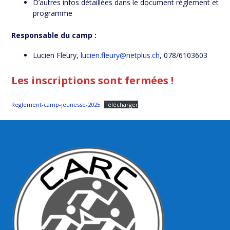
D’autres infos détaillées dans le document règlement et
programme
Responsable du camp :
Lucien Fleury,
lucien.fleury@netplus.ch
, 078/6103603
Les inscriptions sont fermées !
Reglement-camp-jeunesse-2025
Télécharger