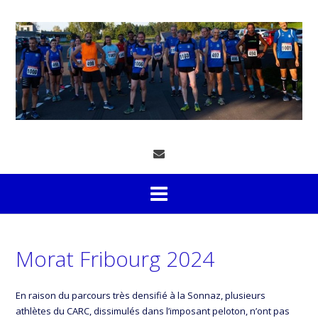
Skip
to
content
Morat Fribourg 2024
En raison du parcours très densifié à la Sonnaz, plusieurs
athlètes du CARC, dissimulés dans l’imposant peloton, n’ont pas