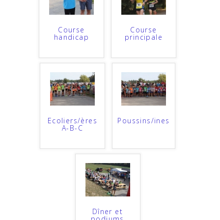
Course
Course
handicap
principale
Ecoliers/ères
Poussins/ines
A-B-C
Dîner et
podiums