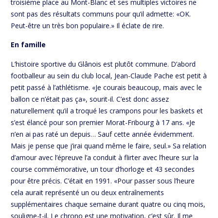
troisième place au Mont-Blanc et ses multiples victoires ne
sont pas des résultats communs pour qu’il admette: «OK.
Peut-être un très bon populaire.» Il éclate de rire.
En famille
L’histoire sportive du Glânois est plutôt commune. D’abord
footballeur au sein du club local, Jean-Claude Pache est petit à
petit passé à l’athlétisme. «Je courais beaucoup, mais avec le
ballon ce n’était pas ça», sourit-il. C’est donc assez
naturellement qu’il a troqué les crampons pour les baskets et
s’est élancé pour son premier Morat-Fribourg à 17 ans. «Je
n’en ai pas raté un depuis… Sauf cette année évidemment.
Mais je pense que j’irai quand même le faire, seul.» Sa relation
d’amour avec l’épreuve l’a conduit à flirter avec l’heure sur la
course commémorative, un tour d’horloge et 43 secondes
pour être précis. C’était en 1991. «Pour passer sous l’heure
cela aurait représenté un ou deux entraînements
supplémentaires chaque semaine durant quatre ou cinq mois,
souligne-t-il. Le chrono est une motivation, c’est sûr. Il me