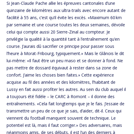
Si Jean-Claude Pache allie les épreuves cantonales d’une
quinzaine de kilomètres aux ultra-trails avec encore autant de
facilité à 55 ans, c’est qu’il évite les excès. «Maximum 60 km
par semaine et une course toutes les deux semaines, dévoile
celui qui compte aussi 20 Sierre-Zinal au compteur. Je
privilégie la qualité à la quantité tant à l’entraînement qu’en
course. J’aurais dû sacrifier ce principe pour passer sous
l’heure à Morat-Fribourg, typiquement.» Mais le Glânois le dit
lui-même: «Il faut être un peu maso et se donner à fond. Ne
pas mettre de dossard équivaut à rester dans sa zone de
confort. J’aime les choses bien faites.» Cette expérience
acquise au fil des années et des kilomètres, l’habitant de
Lussy en fait aussi profiter les autres. Au sein du club auquel il
a toujours été fidèle – le CARC à Romont – il donne des
entraînements. «Cela fait longtemps que je le fais. J’essaie de
transmettre un peu de ce que je sais, d’aider, dit-il. Ceux qui
viennent du football manquent souvent de technique. Le
potentiel est là, mais il faut corriger.» Des adversaires, mais
néanmoins amis, de ses débuts, il est l’un des derniers à