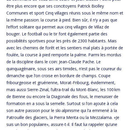
être plus encore que ses concitoyens Patrick Biolley
Communes et sport Cinq ­villages réunis sous le même nom et
la même passion: la course à pied. Bien sûr, il n’y a pas que
l’effort solitaire qui permet aux cinq villages de Villaz de
bouger. Le football ou le tir font ­également partie des
possibilités sportives pour les près de 2300 habitants. Mais
avec les chemins de forêt et les sentiers mal plats à portée de
foulée, la course à pied remporte la palme. Parmi les mordus
de la discipline dans le coin: Jean-Claude Pache. Le
quinquagénaire, sous ses airs timides, n’est pas le coureur du
dimanche que l’on croise en bordure de champs. Coupe
fribourgeoise et gruérienne, Morat-Fribourg, ­évidemment,
mais aussi Sierre-­Zinal, l’ultra-trail du Mont-Blanc, les 100 km
de Bienne ou encore la Diagonale des fous, le menuisier de
formation en a sous la semelle. Surtout si l’on ajoute à cela
son autre passion pour le ski-alpinisme qui l’a emmené à la
Patrouille des glaciers, la Pierra Menta ou la Mezzalama. «Je
suis un bon populaire», assure-t-il. Il faut lui rappeler qu’une