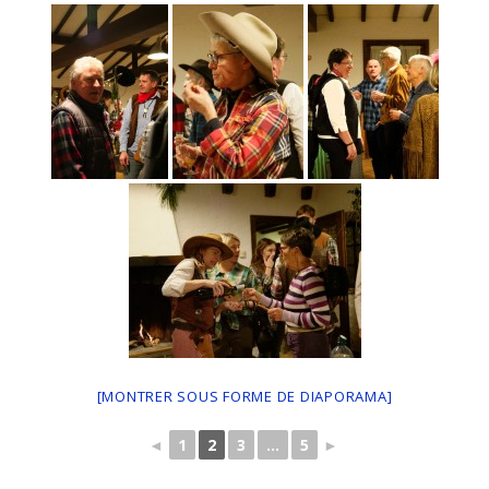
[MONTRER SOUS FORME DE DIAPORAMA]
◄
1
2
3
...
5
►